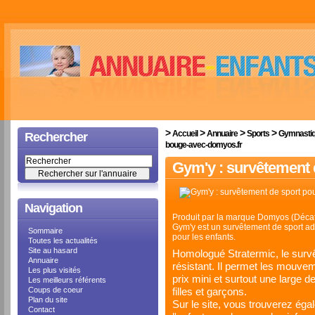
>
>
>
>
Accueil
Annuaire
Sports
Gymnasti
Rechercher
bouge-avec-domyos.fr
Gym'y : survêtement 
Navigation
Produit par la marque Domyos (Décat
Gym'y est un survêtement de sport a
Sommaire
pour les enfants.
Toutes les actualités
Site au hasard
Homologué Stratermic, le survê
Annuaire
résistant. Il permet les mouve
Les plus visités
prix mini et surtout une large
Les meilleurs référents
Coups de coeur
filles et garçons.
Plan du site
Sur le site, vous trouverez ég
Contact