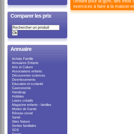
l'enfant pour la gym, des infos 
exercices à faire à la maison 
Comparer les prix
Annuaire
Achats Famille
Annuaires Enfants
Arts et Culture
Associations enfants
Découvertes-sciences
Divertissements
Education et scolarité
Gastronomie
Handicap
Hobbies
Loisirs créatifs
Magazine enfants - familles
Modes de Garde
Réseau social
Santé
Sites Nature
Sorties familiales
SOS