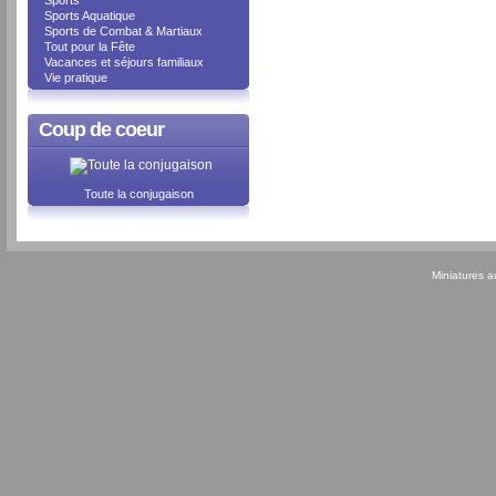
Sports
Sports Aquatique
Sports de Combat & Martiaux
Tout pour la Fête
Vacances et séjours familiaux
Vie pratique
Coup de coeur
Toute la conjugaison
Miniatures 