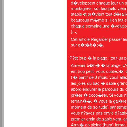
d�veloppent chaque jour un pe
montagnes, sur lesquels viennent
stable et pr�vient tout d�rai
beaucoup m�me si il en fait e
chaque semaine une �voluti
[…]
Cet article
Regarder passer le
sur
c�t�b�b�
.
P?tit loup � la plage : tout un
Amener b�b� � la plage, c?e
est trop petit, vous oubliez�: c
! � partir de 9 mois, vous al
les joies du bac � sable grand
abord endurer le parcours du
pr�te � coop�rer. Si vous n?
terrain��, � vous la gal�re 
moment de solitude) par temp
vous n?avez pas envie d?attir
premier grain de sable venu e
Arriv� en pleine (hum) forme 