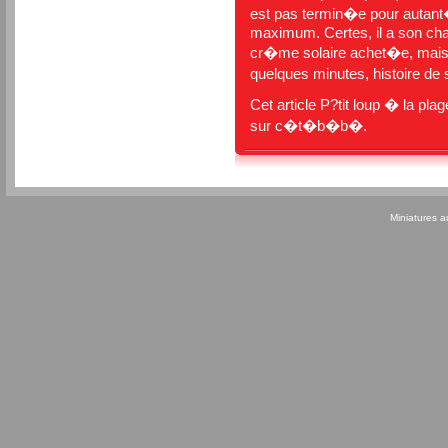
est pas termin�e pour autant
maximum. Certes, il a son chap
cr�me solaire achet�e, mais v
quelques minutes, histoire d
Cet article
P?tit loup � la pla
sur
c�t�b�b�
.
Miniatures 