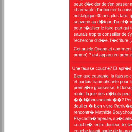
peux d�cider de t’en passer m
charmante d’annoncer la naissa
nostalgique 30 ans plus tard,
souvenir au d�tour d’un d�m
pour r�aliser le faire-part qui
saurais trop te conseiller de t
recherche d’id�e, l’�criture 
Cet article
Quand et comment c
promo) ?
est apparu en premi
Une fausse couche? Et apr�s
Bien que courante, la fausse
et parfois traumatisante pour 
premi�re grossesse. Et lor
route, la joie des d�buts peut
��d�boussolante��? Pour ai
deuil et � bien vivre l?arri
rencontr� Mathilde Bouychou,
Psychoth�rapeute, sp�cialis
couche�: entre douleur, triste
couche faisait partie de la g