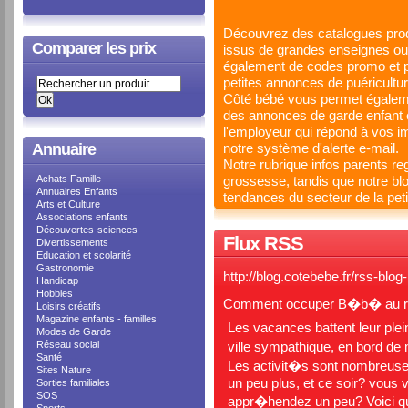
Découvrez des catalogues produi
Comparer les prix
issus de grandes enseignes ou 
également de codes promo et pr
petites annonces de puéricultu
Côté bébé vous permet égaleme
des annonces de garde enfant e
l'employeur qui répond à vos i
Annuaire
notre système d'alerte e-mail.
Notre rubrique infos parents r
Achats Famille
grossesse, tandis que notre blo
Annuaires Enfants
tendances du secteur de la peti
Arts et Culture
Associations enfants
Découvertes-sciences
Flux RSS
Divertissements
Education et scolarité
Gastronomie
http://blog.cotebebe.fr/rss-blo
Handicap
Hobbies
Comment occuper B�b� au r
Loisirs créatifs
Magazine enfants - familles
Les vacances battent leur ple
Modes de Garde
Réseau social
ville sympathique, en bord d
Santé
Les activit�s sont nombreu
Sites Nature
un peu plus, et ce soir? vous 
Sorties familiales
SOS
appr�hendez un peu? Voici qu