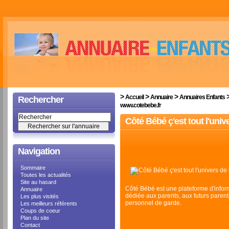
>
>
>
Accueil
Annuaire
Annuaires Enfants
Rechercher
www.cotebebe.fr
Côté Bébé ç'est tout l'univ
Navigation
Sommaire
Toutes les actualités
Site au hasard
Côté Bébé est une plateforme d'infor
Annuaire
dédiée aux parents, aux futurs parent
Les plus visités
personnel de garde.
Les meilleurs référents
Coups de coeur
Plan du site
Contact