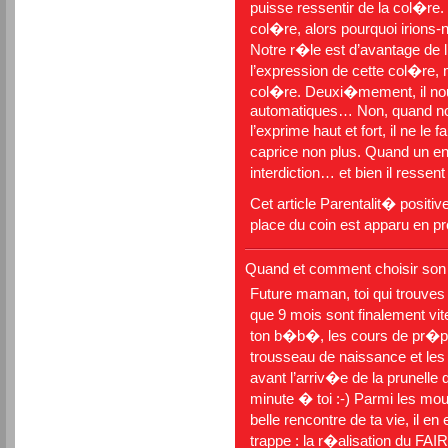
puisse ressentir de la col�re
col�re, alors pourquoi irions-
Notre r�le est d’avantage de 
l’expression de cette col�re
col�re. Deuxi�mement, il no
automatiques… Non, quand notre
l’exprime haut et fort, il ne le
caprice non plus. Quand un en
interdiction… et bien il ressen
Cet article
Parentalit� positiv
place du coin
est apparu en p
Quand et comment choisir son 
Future maman, toi qui trouves
que 9 mois sont finalement vi
ton b�b�, les cours de pr�pa
trousseau de naissance et les
avant l’arriv�e de la prunelle 
minute � toi :-) Parmi les moult
belle rencontre de ta vie, il en
trappe : la r�alisation du 