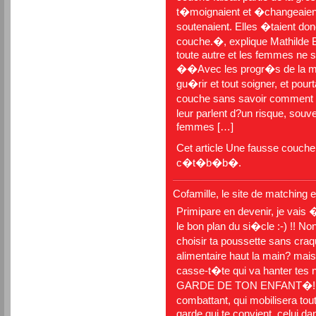
t�moignaient et �changeaient 
soutenaient. Elles �taient d
couche.�, explique Mathilde 
toute autre et les femmes ne s
��Avec les progr�s de la m�
gu�rir et tout soigner, et pou
couche sans savoir comment
leur parlent d?un risque, so
femmes […]
Cet article
Une fausse couch
c�t�b�b�
.
Cofamille, le site de matching e
Primipare en devenir, je vais 
le bon plan du si�cle :-) !! Non
choisir ta poussette sans craq
alimentaire haut la main? mai
casse-t�te qui va hanter tes
GARDE DE TON ENFANT�!! Car,
combattant, qui mobilisera to
garde qui te convient, celui d