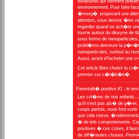
douteuses qui viennent polluer 
environnement. Pour faire fac
�merg�, proposant une alterna
attention, vous devrez �tre vig
regarder quand on ach�te un
tourne autour du dioxyne de ti
sous forme de nanoparticules
probl�me demeure la p�n�tra
nanoparticules, surtout au ni
Aussi, avant d?acheter une c
Cet article
Bien choisir la cr�
premier sur
c�t�b�b�
.
Parentalit� positive #1 : le te
Les col�res de nos enfant
qu’il n’est pas ais� de g�rer. 
coups parfois, nous font sortir
que cela cesse. �videmment, i
� de tels comportements. Cepe
positives � ces crises, il fa
de diff�rentes choses. Premi�