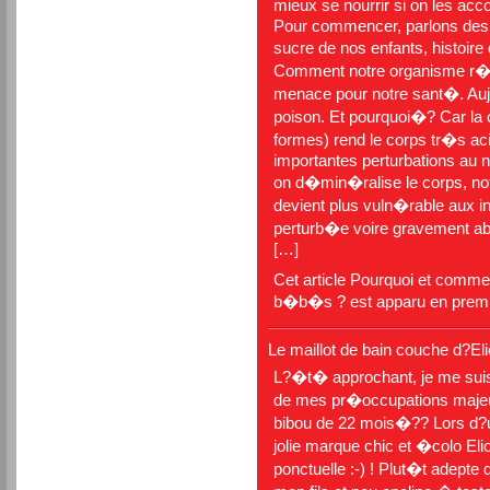
mieux se nourrir si on les ac
Pour commencer, parlons des 
sucre de nos enfants, histoire
Comment notre organisme r�ag
menace pour notre sant�. Auj
poison. Et pourquoi�? Car la
formes) rend le corps tr�s aci
importantes perturbations au 
on d�min�ralise le corps, not
devient plus vuln�rable aux infe
perturb�e voire gravement 
[…]
Cet article
Pourquoi et commen
b�b�s ?
est apparu en prem
Le maillot de bain couche d?Eli
L?�t� approchant, je me suis 
de mes pr�occupations majeur
bibou de 22 mois�?? Lors d?un
jolie marque chic et �colo Eli
ponctuelle :-) ! Plut�t adepte