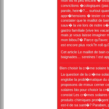
mon fils et peu encline � tes
convictions �cologiques (pas t
parole, hein�?… surtout quand
appr�hensions � tester ce no
constater que le maillot de ba
sauv� la vie lors de notre s
gastro familiale (vive les va
mais je vous laisse imaginer
mon bibou?� Parce qu?avec le
est encore plus rock?n roll 
Cet article
Le maillot de bain 
baignades… sereines !
est ap
Bien choisir la cr�me solaire b
La question de la cr�me solai
englobe la probl�matique du c
proposons de mieux cerner ce
solaires bio pour choisir la c
constat Les cr�mes solaires t
produits chimiques prot�gen
est-il de sa sant�? Paraben,