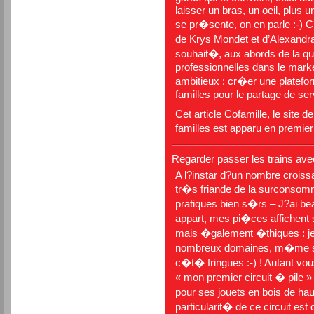
laisser un bras, un oeil, plus u
se pr�sente, on en parle :-) C
de Krys Mondet et d’Alexand
souhait�, aux abords de la qu
professionnelles dans le market
ambitieux : cr�er une platefo
familles pour le partage de se
Cet article
Cofamille, le site d
familles
est apparu en premier
Regarder passer les trains ave
A l?instar d?un nombre croissa
tr�s friande de la surconsom
pratiques bien s�rs – J?ai b
appart, mes pi�ces affichen
mais �galement �thiques : je 
nombreux domaines, m�me si 
c�t� fringues :-) ! Autant vou
« mon premier circuit � pile »
pour ses jouets en bois de ha
particularit� de ce circuit est