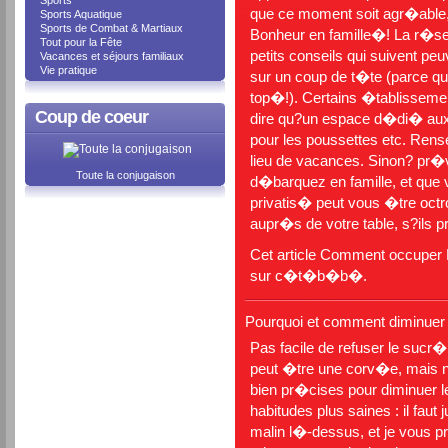
Sports
que ce moment soit agr�able
Sports Aquatique
Sports de Combat & Martiaux
Bonheur en famille�! La r�s
Tout pour la Fête
petits conseils qui suivent peu
Vacances et séjours familiaux
Vie pratique
sur un coup de t�te (parce que
top�!). Certains �tablisseme
Coup de coeur
dire qu?un espace d�di� aux 
pour les poussettes etc. Rens
lieu de vacances. Sinon? pr�v
Toute la conjugaison
d�barquez en famille, et que v
privatis� peut vous �tre octro
aupr�s de votre table, s?ils 
Cet article
Comment occuper 
sur
c�t�b�b�
.
Pourquoi et comment diminuer
Pas facile de refuser le sucr
peut �tre une corv�e, mais 
bien pr�cises pour diminuer 
habitudes plus saines : il fau
malin l�-dessus, et je vous 