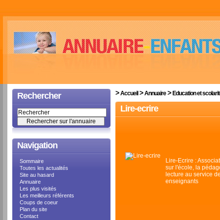
>
>
>
Accueil
Annuaire
Education et scolari
Rechercher
Lire-ecrire
Navigation
Lire-Ecrire : Associa
Sommaire
sur l'école, la péda
Toutes les actualités
lecture au service d
Site au hasard
enseignants
Annuaire
Les plus visités
Les meilleurs référents
Coups de coeur
Plan du site
Contact