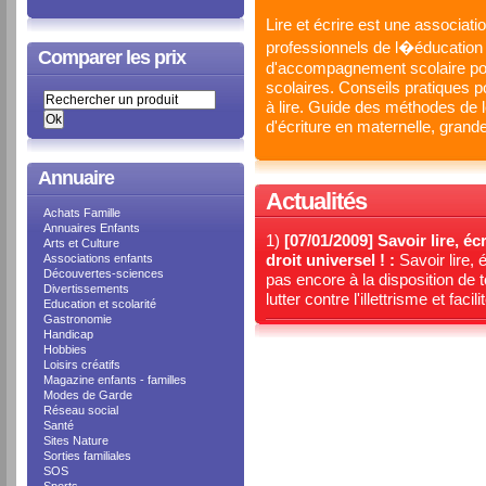
Lire et écrire est une associat
professionnels de l�éducatio
Comparer les prix
d'accompagnement scolaire pou
scolaires. Conseils pratiques po
à lire. Guide des méthodes de 
d'écriture en maternelle, grande
Annuaire
Actualités
Achats Famille
Annuaires Enfants
1)
[07/01/2009]
Savoir lire, éc
Arts et Culture
droit universel ! :
Savoir lire, 
Associations enfants
Découvertes-sciences
pas encore à la disposition de
Divertissements
lutter contre l'illettrisme et faci
Education et scolarité
Gastronomie
Handicap
Hobbies
Loisirs créatifs
Magazine enfants - familles
Modes de Garde
Réseau social
Santé
Sites Nature
Sorties familiales
SOS