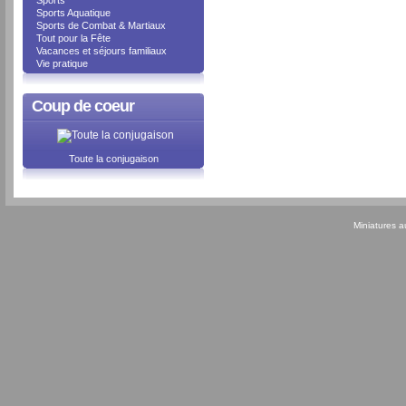
Sports
Sports Aquatique
Sports de Combat & Martiaux
Tout pour la Fête
Vacances et séjours familiaux
Vie pratique
Coup de coeur
Toute la conjugaison
Miniatures 