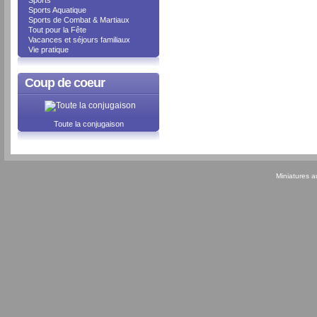
Sports
Sports Aquatique
Sports de Combat & Martiaux
Tout pour la Fête
Vacances et séjours familiaux
Vie pratique
Coup de coeur
Toute la conjugaison
Miniatures 