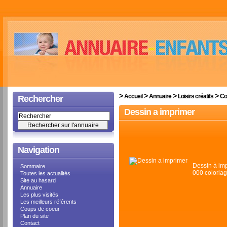
>
>
>
>
Accueil
Annuaire
Loisirs créatifs
Co
Rechercher
Dessin a imprimer
Navigation
Dessin à imp
Sommaire
000 coloriag
Toutes les actualités
Site au hasard
Annuaire
Les plus visités
Les meilleurs référents
Coups de coeur
Plan du site
Contact