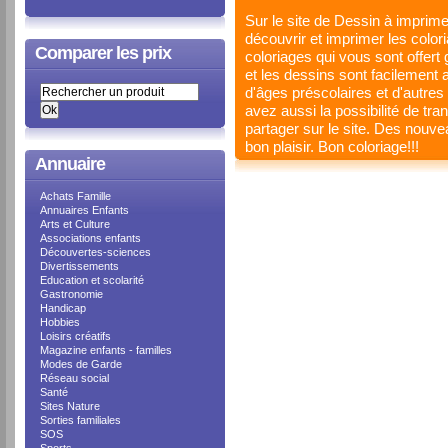
Sur le site de Dessin à imprime
découvrir et imprimer les color
Comparer les prix
coloriages qui vous sont offert g
et les dessins sont facilement 
d'âges préscolaires et d'autres
avez aussi la possibilité de tr
partager sur le site. Des nouve
bon plaisir. Bon coloriage!!!
Annuaire
Achats Famille
Annuaires Enfants
Arts et Culture
Associations enfants
Découvertes-sciences
Divertissements
Education et scolarité
Gastronomie
Handicap
Hobbies
Loisirs créatifs
Magazine enfants - familles
Modes de Garde
Réseau social
Santé
Sites Nature
Sorties familiales
SOS