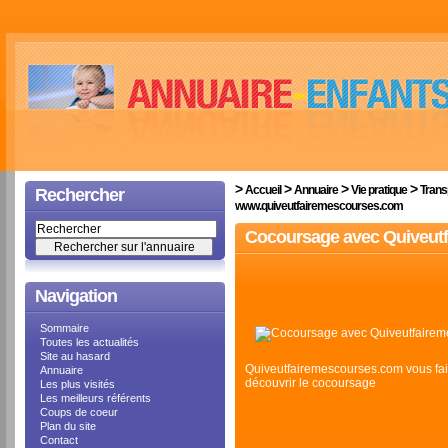
>
>
>
>
Accueil
Annuaire
Vie pratique
Trans
Rechercher
www.quiveutfairemescourses.com
Cocoursage avec Quiveut
Navigation
Sommaire
Toutes les actualités
Site au hasard
Quiveutfairemescourses.com vous fai
Annuaire
découvrir le cocoursage
Les plus visités
Les meilleurs référents
Coups de coeur
Plan du site
Contact