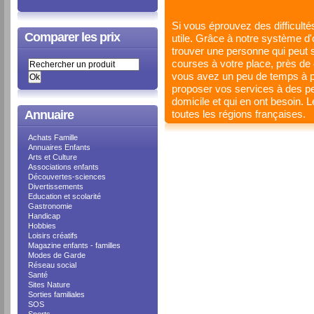
Si vous éprouvez des difficulté
Comparer les prix
utile. Grâce à notre système d'
trouver une personne qui peut 
courses à votre place, près de
vous avez un peu de temps à pa
proposer vos services à des pe
domicile et qui en ont besoin. 
Annuaire
toutes les régions françaises.
Achats Famille
Annuaires Enfants
Arts et Culture
Associations enfants
Découvertes-sciences
Divertissements
Education et scolarité
Gastronomie
Handicap
Hobbies
Loisirs créatifs
Magazine enfants - familles
Modes de Garde
Réseau social
Santé
Sites Nature
Sorties familiales
SOS