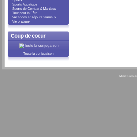
Sports
Sports Aquatique
Sports de Combat & Martiaux
Tout pour la Fête
Vacances et séjours familiaux
Vie pratique
Coup de coeur
Toute la conjugaison
Miniatures 