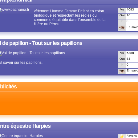
Vu
4083
vêtement Homme Femme Enfant en coton
biologique et respectant les règles du
Out
16
commerce équitable dans l'ensemble de la
In
0
filière au Pérou
En savoi
l de papillon - Tout sur les papillons
Vu
5388
Out
54
t savoir sur les papillons.
In
0
En savoi
blicités
ntre équestre Harpies
Favoris