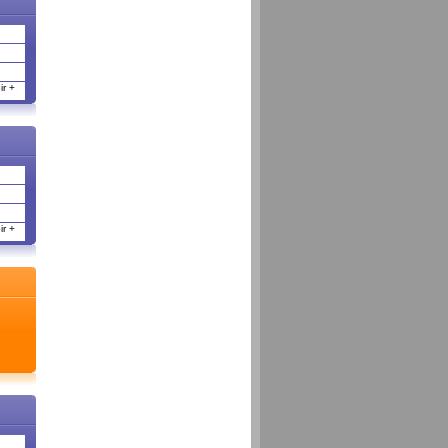
r +
r +