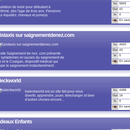
Vu
5805
itation de loisir pour débutant à
Out
42
nfirmé, dés l'age de trois ans. Pensions
In
0
ur équidés: chevaux et poneys.
En savoi
istaxis sur saignementdenez.com
Vu
4920
Out
43
 site Saignement de nez. com présente
In
0
s symptomes et causes du saignement de
En savoi
 et le Coalgan, dispositif médical qui
upe le saignement instantanément.
leckworld
Vu
4498
baleckworld est un site fait pour vous
divertir, apprendre, jouer, telecharger et bien
Out
16
d'autres choses encore...
In
0
En savoi
deaux Enfants