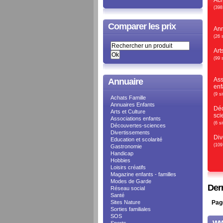
Ach
(398
Comparer les prix
Ann
(26 
Art
(99 
Ass
Annuaire
enf
(9 si
Achats Famille
Annuaires Enfants
Déc
Arts et Culture
sci
Associations enfants
(6 si
Découvertes-sciences
Divertissements
Div
Education et scolarité
(109
Gastronomie
Handicap
Hobbies
Loisirs créatifs
Magazine enfants - familles
Modes de Garde
Dern
Réseau social
Santé
Sites Nature
Pag
Sorties familiales
SOS
ww