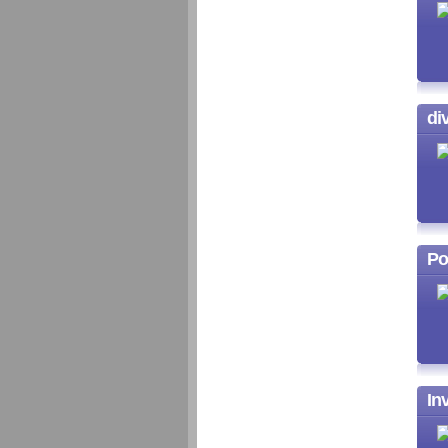
di
Po
In