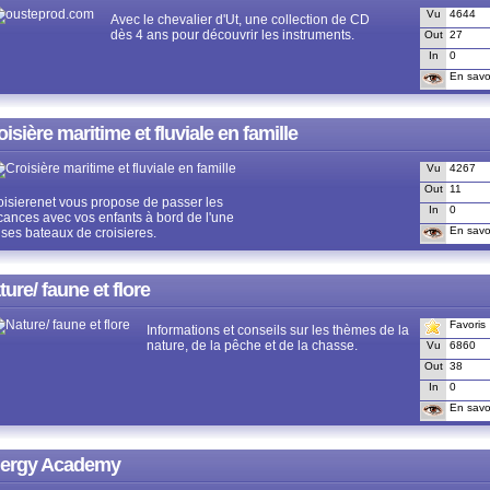
Vu
4644
Avec le chevalier d'Ut, une collection de CD
dès 4 ans pour découvrir les instruments.
Out
27
In
0
En savoi
oisière maritime et fluviale en famille
Vu
4267
Out
11
oisierenet vous propose de passer les
In
0
cances avec vos enfants à bord de l'une
En savoi
 ses bateaux de croisieres.
ture/ faune et flore
Favoris
Informations et conseils sur les thèmes de la
nature, de la pêche et de la chasse.
Vu
6860
Out
38
In
0
En savoi
ergy Academy