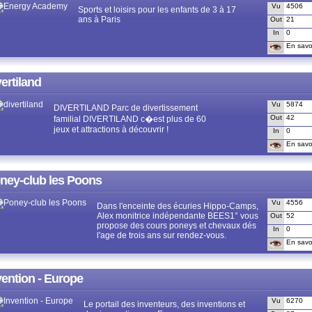
Vu
4506
Sports et loisirs pour les enfants de 3 à 17
ans à Paris
Out
21
In
0
En savoi
vertiland
Vu
5874
DIVERTILAND Parc de divertissement
Out
42
familial DIVERTILAND c�est plus de 60
jeux et attractions à découvrir !
In
0
En savoi
ney-club les Poons
Vu
4556
Dans l'enceinte des écuries Hippo-Camps,
Alex monitrice indépendante BEES1° vous
Out
52
propose des cours poneys et chevaux dés
In
0
l'age de trois ans sur rendez-vous.
En savoi
vention - Europe
Vu
6270
Le portail des inventeurs, des inventions et