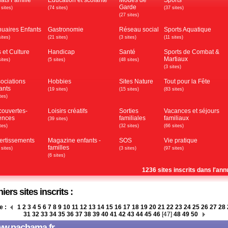
ats Famille
Education et scolarité
Modes de
Sports
Garde
 sites)
(74 sites)
(37 sites)
(27 sites)
uaires Enfants
Gastronomie
Réseau social
Sports Aquatique
sites)
(21 sites)
(3 sites)
(11 sites)
s et Culture
Handicap
Santé
Sports de Combat &
Martiaux
sites)
(5 sites)
(48 sites)
(3 sites)
ociations
Hobbies
Sites Nature
Tout pour la Fête
ants
(19 sites)
(15 sites)
(83 sites)
tes)
ouvertes-
Loisirs créatifs
Sorties
Vacances et séjours
ences
familiales
familiaux
(39 sites)
tes)
(32 sites)
(66 sites)
ertissements
Magazine enfants -
SOS
Vie pratique
familles
 sites)
(3 sites)
(97 sites)
(6 sites)
1236 sites inscrits dans l'ann
iers sites inscrits :
e :
1
2
3
4
5
6
7
8
9
10
11
12
13
14
15
16
17
18
19
20
21
22
23
24
25
26
27
28
31
32
33
34
35
36
37
38
39
40
41
42
43
44
45
46
[47]
48
49
50
w.pachama.fr