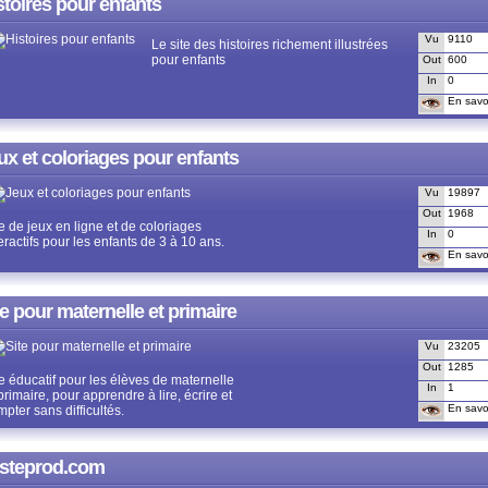
stoires pour enfants
Vu
9110
Le site des histoires richement illustrées
pour enfants
Out
600
In
0
En savoi
ux et coloriages pour enfants
Vu
19897
Out
1968
e de jeux en ligne et de coloriages
In
0
eractifs pour les enfants de 3 à 10 ans.
En savoi
te pour maternelle et primaire
Vu
23205
Out
1285
te éducatif pour les élèves de maternelle
In
1
primaire, pour apprendre à lire, écrire et
En savoi
pter sans difficultés.
steprod.com