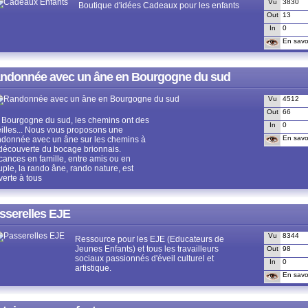
Vu
3830
Boutique d'idées Cadeaux pour les enfants
Out
13
In
0
En savoi
ndonnée avec un âne en Bourgogne du sud
Vu
4512
Out
66
 Bourgogne du sud, les chemins ont des
In
0
eilles... Nous vous proposons une
En savoi
ndonnée avec un âne sur les chemins à
 découverte du bocage brionnais.
cances en famille, entre amis ou en
uple, la rando âne, rando nature, est
verte à tous
sserelles EJE
Vu
8344
Ressource pour les EJE (Educateurs de
Jeunes Enfants) et tous les travailleurs
Out
98
sociaux passionnés d'éveil culturel et
In
0
artistique.
En savoi