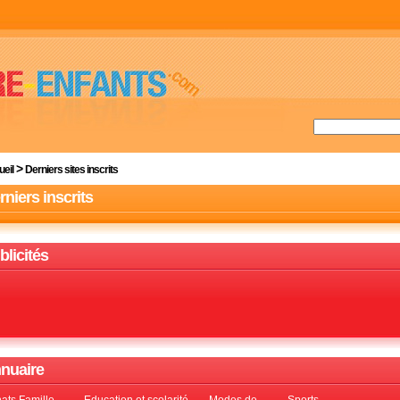
>
eil
Derniers sites inscrits
rniers inscrits
blicités
nuaire