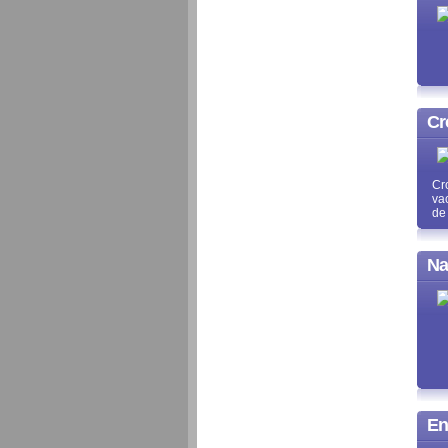
Cr
Cr
va
de
Na
En