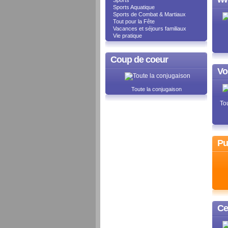
Sports
Sports Aquatique
Sports de Combat & Martiaux
Tout pour la Fête
Vacances et séjours familiaux
Vie pratique
Coup de coeur
Vo
Toute la conjugaison
Tou
Pu
Ce