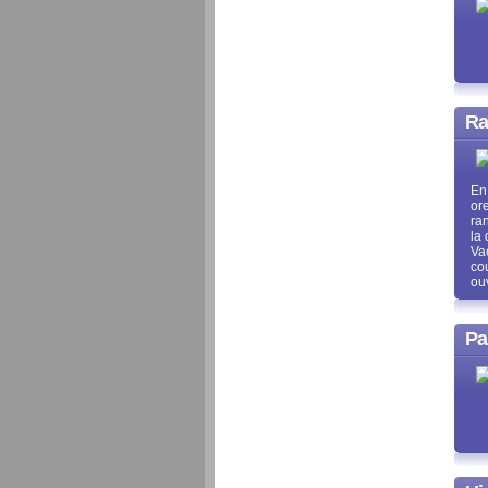
Ra
En
or
ra
la
Va
co
ou
Pa