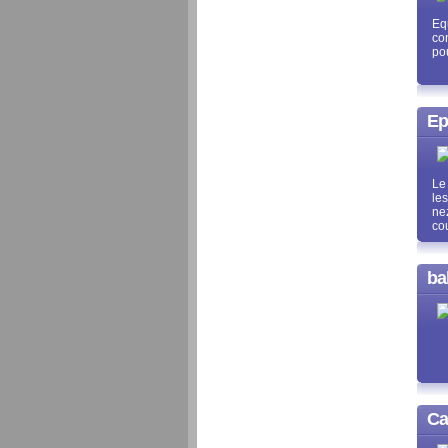
Equ
co
po
Ep
Le
le
nez
co
ba
Ca