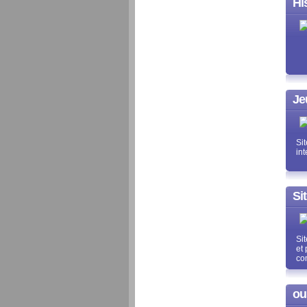
Hi
Je
Sit
int
Si
Si
et 
com
ou