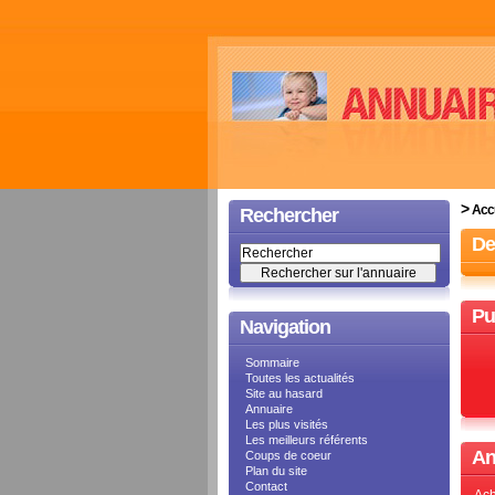
>
Accu
Rechercher
De
Pu
Navigation
Sommaire
Toutes les actualités
Site au hasard
Annuaire
Les plus visités
Les meilleurs référents
An
Coups de coeur
Plan du site
Contact