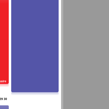
uaire
29
30